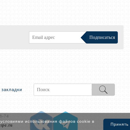
 закладки
8-74
 условиями использования файлов cookie в
ipe.ru
Принять