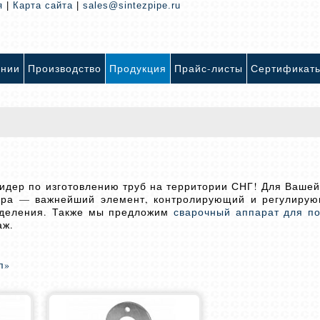
я
|
Карта сайта
|
sales@sintezpipe.ru
ании
Производство
Продукция
Прайс-листы
Сертификат
лидер по изготовлению труб на территории СНГ! Для Ваше
ура — важнейший элемент, контролирующий и регулиру
ределения. Также мы предложим
сварочный аппарат для п
аж.
п»