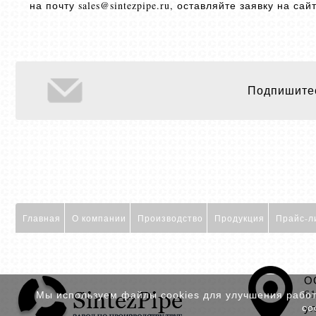
на почту sales@sintezpipe.ru, оставляйте заявку на с
Подпишитес
Главная
О компании
Производство
Продукция
Прайс-л
О
6
Мы используем файлы cookies для улучшения работы
ул
со