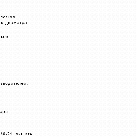
легкая,
го диаметра.
тков
изводителей.
воры
88-74, пишите