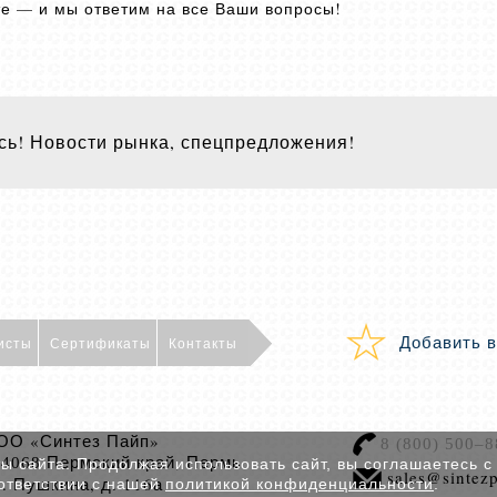
айте — и мы ответим на все Ваши вопросы!
ь! Новости рынка, спецпредложения!
Добавить в
исты
Сертификаты
Контакты
ОО «Синтез Пайп»
8 (800) 500–8
Пермский край, Пермь
14068
 сайта. Продолжая использовать сайт, вы соглашаетесь с
sales@sintezp
. Пушкина, д. 116а
ответствии с нашей
политикой конфиденциальности
.