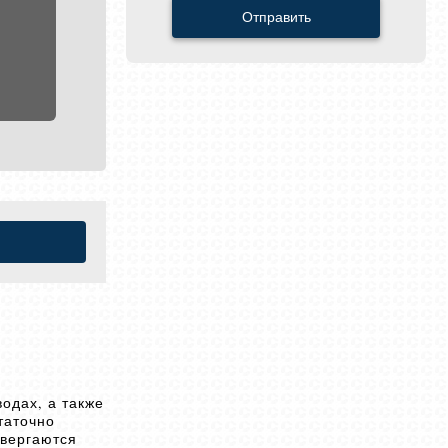
Отправить
одах, а также
таточно
двергаются