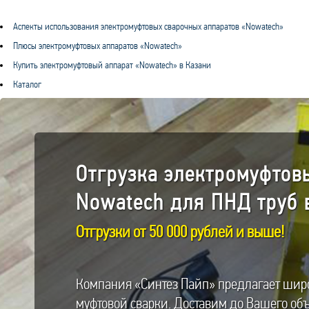
Аспекты использования электромуфтовых сварочных аппаратов «Nowatech»
Плюсы электромуфтовых аппаратов «Nowatech»
Купить электромуфтовый аппарат «Nowatech» в Казани
Каталог
Отгрузка электромуфтов
Nowatech для ПНД труб в
Отгрузки от 50 000 рублей и выше!
Компания «Синтез Пайп» предлагает широ
муфтовой сварки. Доставим до Вашего объ